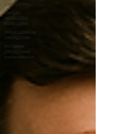
ZARZĄDZANIA
KARIERA
MENEDŻERA,
MENEDŻERKI
PROFESJONALNE
ZARZĄDZANIE
WYZWANIA
ZARZĄDZANIA
Konwersatorium