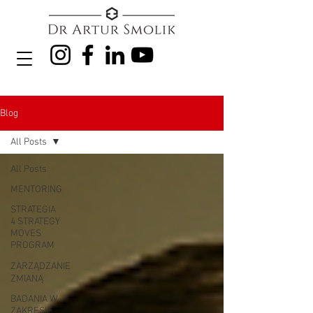
Blog
All Posts
All Posts
MENTORING
STRATEGIA
4 STRATEGY
MOVES
PROGRAM
ZARZĄDZANIE
ZMIANĄ
BADANIA W
ZAKRESIE