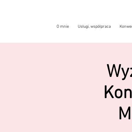
O mnie
Usługi, współpraca
Konwer
Wyz
Kon
M