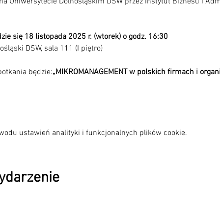
na Uniwersytecie Dolnośląskim DSW przez Instytut Biznesu i Admi
ie się 18 listopada 2025 r. (wtorek) o godz. 16:30
śląski DSW, sala 111 (I piętro)
otkania będzie:
„MIKROMANAGEMENT w polskich firmach i organi
odu ustawień analityki i funkcjonalnych plików cookie.
wydarzenie