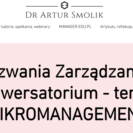
satoria, spotkania, webinary
MANAGER.EDU.PL
Artykuły, refleksje,
wania Zarządzan
wersatorium - te
IKROMANAGEME