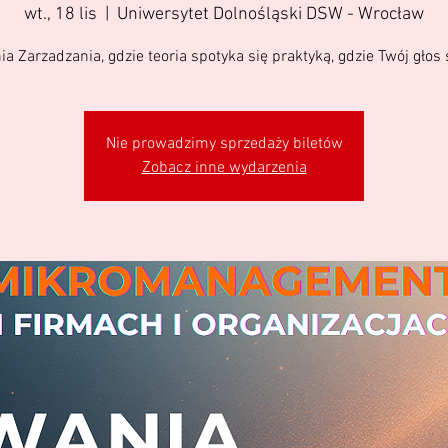
wt., 18 lis
  |  
Uniwersytet Dolnośląski DSW - Wrocław
 Zarzadzania, gdzie teoria spotyka się praktyką, gdzie Twój głos s
Nie prowadzimy sprzedaży biletów
Zobacz inne wydarzenia