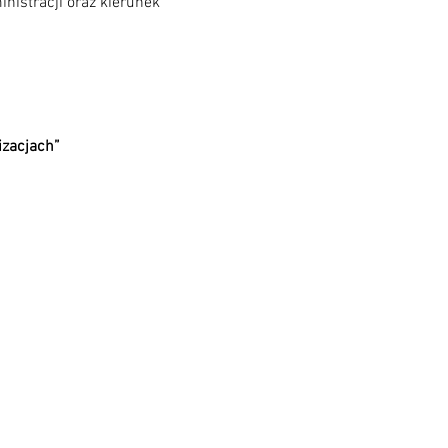
nistracji oraz kierunek 
zacjach”