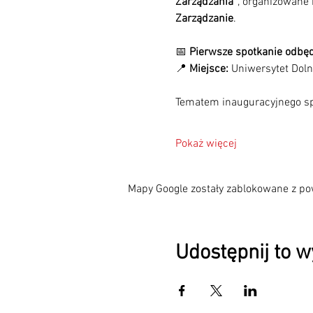
Zarządzania”
, organizowane 
Zarządzanie
.
📅 
Pierwsze spotkanie odbędz
📍 
Miejsce:
 Uniwersytet Dolno
Tematem inauguracyjnego sp
Pokaż więcej
Mapy Google zostały zablokowane z pow
Udostępnij to 