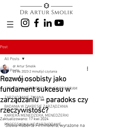
Post
All Posts
dr Artur Smolik
All Posts
22 lis 2023
2 minut(y) czytania
Rozwój osobisty jako
MENTORING
fundament sukcesu w
STRATEGIA 4 STRATEGY MOVES PROGRAM
ZARZĄDZANIE ZMIANĄ
zarządzaniu – paradoks czy
BADANIA W ZAKRESIE ZARZĄDZANIA
rzeczywistość?
KARIERA MENEDŻERA, MENEDŻERKI
Zaktualizowano:
17 kwi 2024
PROFESJONALNE ZARZĄDZANIE
Słowa Roberta Firmhofera, wyrażone na 