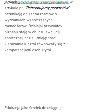
łamach 
www.tygodnikpowszechny.pl
, w 
WYZWANIA ZARZĄDZANIA Konwersatorium
artykule pt. 
"Potrzebujemy przwrotów"
, 
przenikają do sedna rozmów o 
wyzwaniach współczesnych 
menedżerów. Dzisiejsi przywódcy 
biznesu stają w obliczu ewolucji 
społecznej, gdzie umiejętność 
kierowania ludźmi równoważy się z 
kompetencjami osobistymi.
Edukacja jako środek do osiągnięcia 