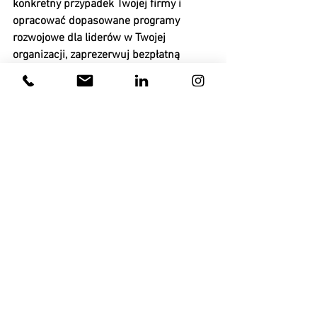
konkretny przypadek Twojej firmy i 
opracować dopasowane programy 
rozwojowe dla liderów w Twojej 
organizacji, zaprezerwuj bezpłatną 
konsultację.
BEZPŁATNA KONSULTACJA 
BIZNESOWA
30
Zarezerwuj teraz