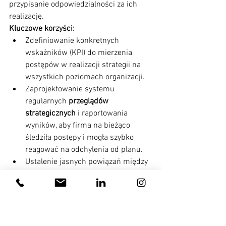
przypisanie odpowiedzialności za ich 
realizację.
Kluczowe korzyści:
Zdefiniowanie konkretnych 
wskaźników (KPI) do mierzenia 
postępów w realizacji strategii na 
wszystkich poziomach organizacji.
Zaprojektowanie systemu 
regularnych 
przeglądów 
strategicznych
 i raportowania 
wyników, aby firma na bieżąco 
śledziła postępy i mogła szybko 
reagować na odchylenia od planu.
Ustalenie jasnych powiązań między 
celami strategicznymi a celami 
indywidualnymi pracowników, co 
zwiększa 
poczucie 
odpowiedzialności
 i świadomość 
wkładu każdego zespołu w sukces 