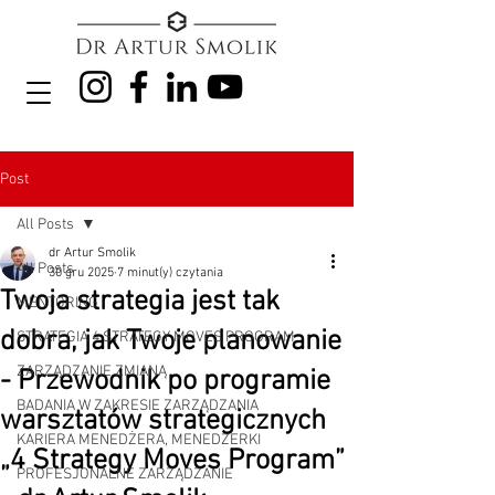
Post
All Posts
dr Artur Smolik
All Posts
30 gru 2025
7 minut(y) czytania
Twoja strategia jest tak
MENTORING
dobra, jak Twoje planowanie
STRATEGIA 4 STRATEGY MOVES PROGRAM
ZARZĄDZANIE ZMIANĄ
- Przewodnik po programie
BADANIA W ZAKRESIE ZARZĄDZANIA
warsztatów strategicznych
KARIERA MENEDŻERA, MENEDŻERKI
„4 Strategy Moves Program”
PROFESJONALNE ZARZĄDZANIE