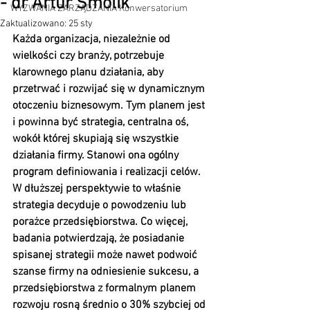
- dr Artur Smolik
WYZWANIA ZARZĄDZANIA Konwersatorium
Zaktualizowano:
25 sty
Każda organizacja, niezależnie od 
wielkości czy branży, potrzebuje 
klarownego planu działania, aby 
przetrwać i rozwijać się w dynamicznym 
otoczeniu biznesowym. Tym planem jest 
i powinna być strategia, centralna oś, 
wokół której skupiają się wszystkie 
działania firmy. Stanowi ona ogólny 
program definiowania i realizacji celów. 
W dłuższej perspektywie to właśnie 
strategia decyduje o powodzeniu lub 
porażce przedsiębiorstwa. Co więcej, 
badania potwierdzają, że posiadanie 
spisanej strategii może nawet podwoić 
szanse firmy na odniesienie sukcesu, a 
przedsiębiorstwa z formalnym planem 
rozwoju rosną średnio o 30% szybciej od 