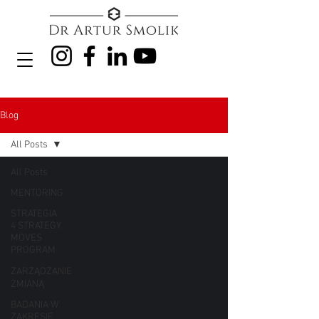
Blog
All Posts
All Posts
MENTORING
STRATEGIA
4 STRATEGY
MOVES
PROGRAM
ZARZĄDZANIE
ZMIANĄ
BADANIA W
ZAKRESIE