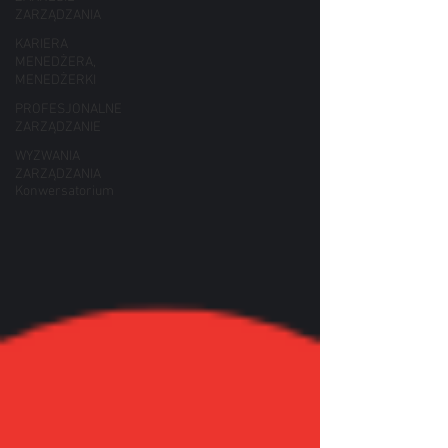
ZARZĄDZANIA
KARIERA
MENEDŻERA,
MENEDŻERKI
PROFESJONALNE
ZARZĄDZANIE
WYZWANIA
ZARZĄDZANIA
Konwersatorium