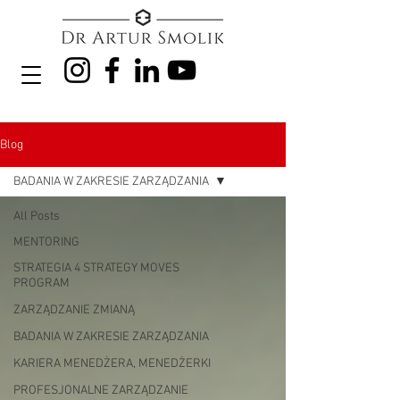
Blog
BADANIA W ZAKRESIE ZARZĄDZANIA
All Posts
MENTORING
STRATEGIA 4 STRATEGY MOVES
PROGRAM
ZARZĄDZANIE ZMIANĄ
BADANIA W ZAKRESIE ZARZĄDZANIA
KARIERA MENEDŻERA, MENEDŻERKI
PROFESJONALNE ZARZĄDZANIE