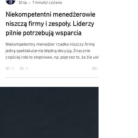
dr Artur Smolik
30 lip
7 minut(y) czytania
Niekompetentni menedżerowie
niszczą firmy i zespoły. Liderzy
pilnie potrzebują wsparcia
Niekompetentny menedżer rzadko niszczy firmę
jedną spektakularnie błędną decyzją. Znacznie
częściej robi to stopniowo, np. poprzez to, że źle ustala
priorytety, unika odpowiedzialności, toleruje
niewłaściwe zachowania, ogranicza samodzielność
pracowników i nie potrafi przełożyć strategii na
codzienną pracę zespołu.