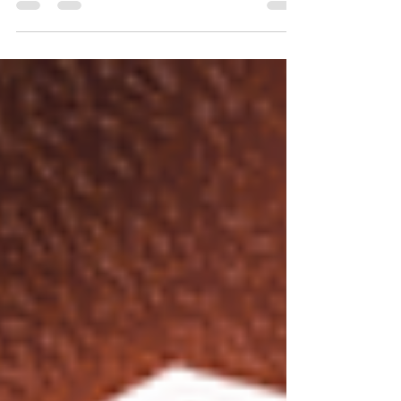
są „kręgosłupem” organizacji – łączą strategię
wyznaczaną przez najwyższą kadrę kierowniczą z
codzienną pracą zespołów.