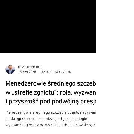
dr Artur Smolik
15 kwi 2025
32 minut(y) czytania
Menedżerowie średniego szczebla
w „strefie zgniotu”: rola, wyzwania
i przyszłość pod podwójną presją
Menedżerowie średniego szczebla często nazywani