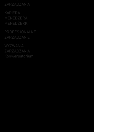
ZARZĄDZANIA
KARIERA
MENEDŻERA,
MENEDŻERKI
PROFESJONALNE
ZARZĄDZANIE
WYZWANIA
ZARZĄDZANIA
Konwersatorium