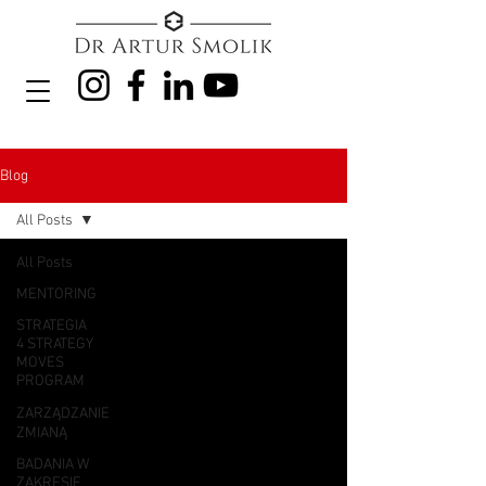
Blog
All Posts
All Posts
MENTORING
STRATEGIA
4 STRATEGY
MOVES
PROGRAM
ZARZĄDZANIE
ZMIANĄ
BADANIA W
ZAKRESIE