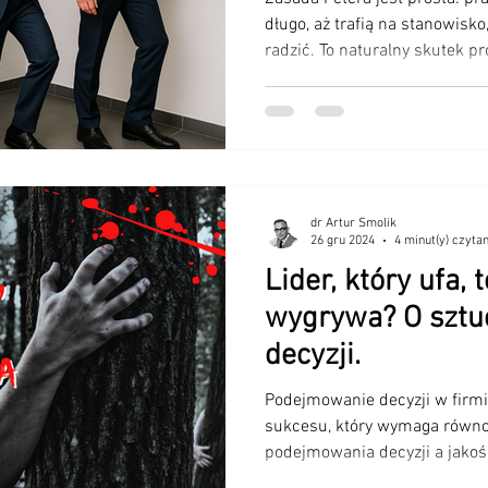
szefami? (zasada
długo, aż trafią na stanowisko
radzić. To naturalny skutek p
sukcesy w poprzedniej roli, be
kompetencje wymagane w nowe
dr Artur Smolik
26 gru 2024
4 minut(y) czytan
Lider, który ufa, t
wygrywa? O sztu
decyzji.
Podejmowanie decyzji w firmie
sukcesu, który wymaga równ
podejmowania decyzji a jakoś