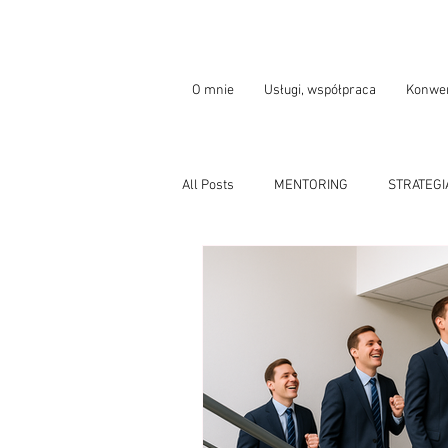
O mnie
Usługi, współpraca
Konwer
All Posts
MENTORING
STRATEGI
KARIERA MENEDŻERA, MENEDŻERKI