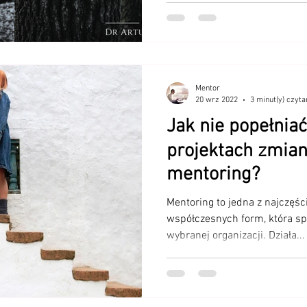
Mentor
20 wrz 2022
3 minut(y) czyta
Jak nie popełnia
projektach zmian
mentoring?
Mentoring to jedna z najczęś
współczesnych form, która s
wybranej organizacji. Działa...