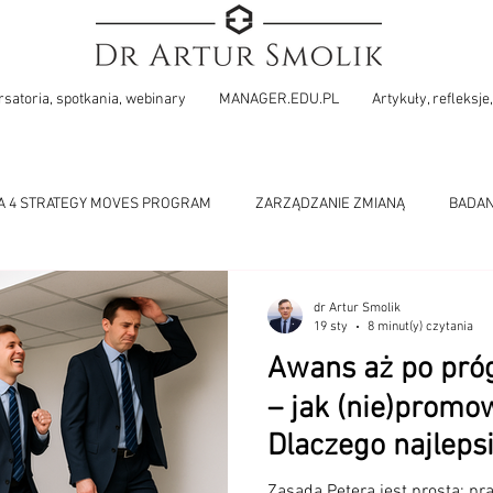
satoria, spotkania, webinary
MANAGER.EDU.PL
Artykuły, refleksje,
A 4 STRATEGY MOVES PROGRAM
ZARZĄDZANIE ZMIANĄ
BADAN
PROFESJONALNE ZARZĄDZANIE
WYZWANIA ZARZĄDZANIA Kon
dr Artur Smolik
19 sty
8 minut(y) czytania
Awans aż po pró
– jak (nie)promo
Dlaczego najleps
zawsze powinni 
Zasada Petera jest prosta: p