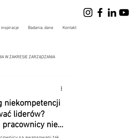
 inspiracje
Badania, dane
Kontakt
IA W ZAKRESIE ZARZĄDZANIA
wersatorium
g niekompetencji
wać liderów?
i pracownicy nie
zostawać
racownicy są awansowani tak