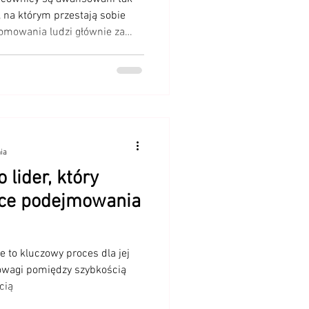
 Petera)
, na którym przestają sobie
romowania ludzi głównie za
z weryfikacji, czy posiadają
j roli,
ia
o lider, który
ce podejmowania
 to kluczowy proces dla jej
owagi pomiędzy szybkością
cią