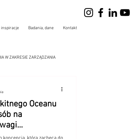
 inspiracje
Badania, dane
Kontakt
IA W ZAKRESIE ZARZĄDZANIA
wersatorium
nia
ękitnego Oceanu
sób na
ewagi
 wzrost
o koncepcja, która zachęca do