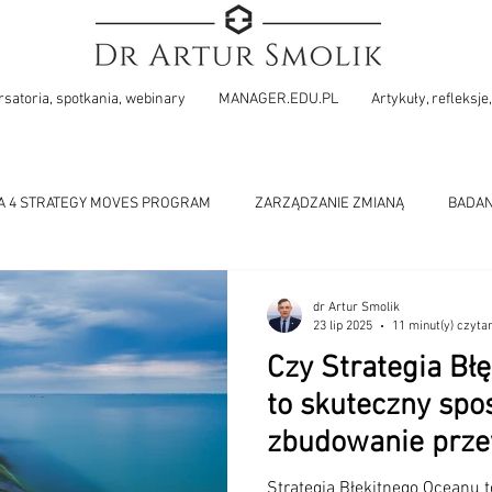
satoria, spotkania, webinary
MANAGER.EDU.PL
Artykuły, refleksje,
A 4 STRATEGY MOVES PROGRAM
ZARZĄDZANIE ZMIANĄ
BADAN
PROFESJONALNE ZARZĄDZANIE
WYZWANIA ZARZĄDZANIA Kon
dr Artur Smolik
23 lip 2025
11 minut(y) czyta
Czy Strategia Bł
to skuteczny spo
zbudowanie prz
konkurencyjnej i
Strategia Błękitnego Oceanu t