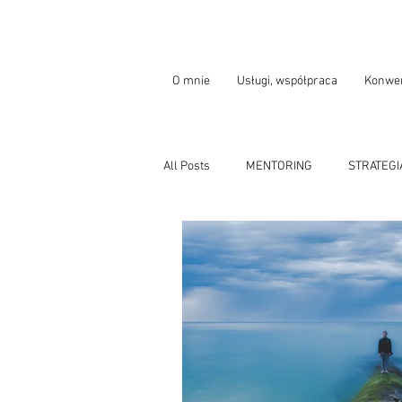
O mnie
Usługi, współpraca
Konwer
All Posts
MENTORING
STRATEGI
KARIERA MENEDŻERA, MENEDŻERKI