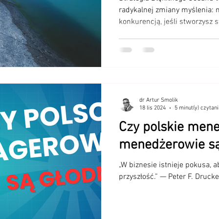
efektywności pol
radykalnej zmiany myślenia: 
konkurencją, jeśli stworzysz
Ocean Strategy)
tej strategii znajduje się tzw.
działanie, które jednocześnie
klientowi (np. poprzez nową 
doświadczenie), -obniża koszty
uproszczenie procesu, elimin
zasobów).
dr Artur Smolik
18 lis 2024
5 minut(y) czytani
Czy polskie mene
menedżerowie są
„W biznesie istnieje pokusa, a
przyszłość.” — Peter F. Drucke