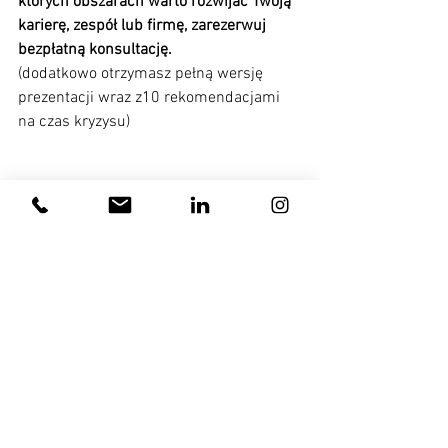
których obszarach warto rozwijać Twoją 
karierę, zespół lub firmę, zarezerwuj 
bezpłatną konsultację.
(dodatkowo otrzymasz pełną wersję 
prezentacji wraz z10 rekomendacjami 
na czas kryzysu)
BEZPŁATNA KONSULTACJA 
MENTORINGOWA
30
Zarezerwuj teraz