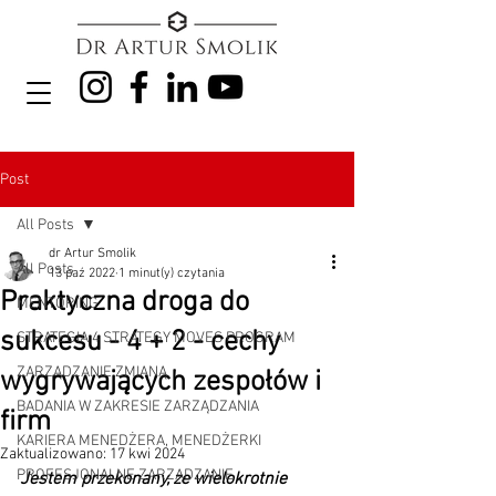
Post
All Posts
dr Artur Smolik
All Posts
13 paź 2022
1 minut(y) czytania
Praktyczna droga do
MENTORING
sukcesu - 4 + 2 - cechy
STRATEGIA 4 STRATEGY MOVES PROGRAM
ZARZĄDZANIE ZMIANĄ
wygrywających zespołów i
BADANIA W ZAKRESIE ZARZĄDZANIA
firm
KARIERA MENEDŻERA, MENEDŻERKI
Zaktualizowano:
17 kwi 2024
PROFESJONALNE ZARZĄDZANIE
Jestem przekonany, ze wielokrotnie 