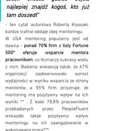
najlepiej znajdź kogoś, kto już 
tam doszedł” 
- ten cytat autorstwa Roberta Kiyosaki 
bardzo trafnie oddaje ideę mentoringu. 
W USA mentoring popularny jest od 
dawna - 
ponad 70% firm z listy Fortune 
500* oferuje wsparcie mentora 
pracownikom
, co tłumaczy sukcesy wielu 
z nich. Badania wskazują także, że 67% 
organizacji zaobserwowało wzrost 
wydajności w wyniku wsparcia ze strony 
mentorów, a 55% firm przyznaje, że 
mentoring ma pozytywny wpływ na ich 
wyniki ** . Z kolei 78,8% pracowników 
przebadanych przez PeopleFluent 
wskazało także pozytywny wpływ 
mentoringu na ich zaangażowanie w 
wykonywaną pracę***.