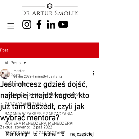
Post
All Posts
Mentor
All Posts
30 sie 2022
4 minut(y) czytania
Jeśli chcesz gdzieś dojść,
MENTORING
najlepiej znajdź kogoś, kto
STRATEGIA 4 STRATEGY MOVES PROGRAM
ZARZĄDZANIE ZMIANĄ
już tam doszedł, czyli jak
BADANIA W ZAKRESIE ZARZĄDZANIA
wybrać mentora?
KARIERA MENEDŻERA, MENEDŻERKI
Zaktualizowano:
12 paź 2022
PROFESJONALNE ZARZĄDZANIE
Mentoring to jedna z najczęściej 