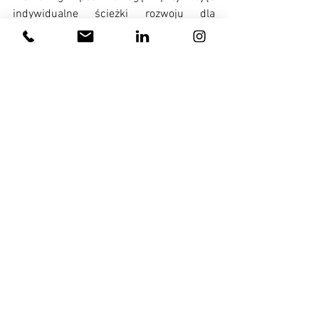
indywidualne ścieżki rozwoju dla 
utalentowanych menadżerów w 
organizacji.
Chcesz sprawdzić czy mentoring 
sprawdzi się w Twoim 
przypadku, zapisz się na 
bezpłatną konsultację.
BEZPŁATNA KONSULTACJA 
MENTORINGOWA
30