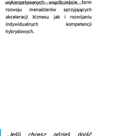
wykorzystywanych współcześnie form 
WYZWANIA ZARZĄDZANIA Konwersatorium
rozwoju menadżerów sprzyjających 
akceleracji biznesu jak i rozwijaniu 
indywidualnych kompetencji 
hybrydowych.
„Jeśli chcesz gdzieś dojść, 