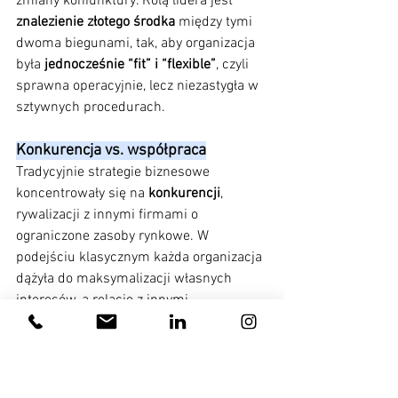
zmiany koniunktury. Rolą lidera jest 
znalezienie złotego środka
 między tymi 
dwoma biegunami, tak, aby organizacja 
była 
jednocześnie “fit” i “flexible”
, czyli 
sprawna operacyjnie, lecz niezastygła w 
sztywnych procedurach.
Konkurencja vs. współpraca
Tradycyjnie strategie biznesowe 
koncentrowały się na 
konkurencji
, 
rywalizacji z innymi firmami o 
ograniczone zasoby rynkowe. W 
podejściu klasycznym każda organizacja 
dążyła do maksymalizacji własnych 
interesów, a relacje z innymi 
podmiotami postrzegano głównie przez 
pryzmat walki o przewagę 
konkurencyjną. Od lat 90. XX wieku 
coraz większego znaczenia nabiera 