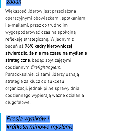
zadań
Większość liderów jest przeciążona 
operacyjnymi obowiązkami, spotkaniami 
i e-mailami, przez co trudno im 
wygospodarować czas na spokojną 
refleksję strategiczną. W jednym z 
badań aż 
96% kadry kierowniczej 
stwierdziło, że nie ma czasu na myślenie 
strategiczne
, będąc zbyt zajętymi 
codziennym 
firefightingiem
. 
Paradoksalnie, ci sami liderzy uznają 
strategię za klucz do sukcesu 
organizacji, jednak pilne sprawy dnia 
codziennego wypierają ważne działania 
długofalowe.
Presja wyników i 
krótkoterminowe myślenie