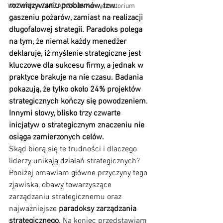
rozwiązywaniu problemów, tzw. 
WYZWANIA ZARZĄDZANIA Konwersatorium
gaszeniu pożarów, zamiast na realizacji 
długofalowej strategii. Paradoks polega 
na tym, że niemal każdy menedżer 
deklaruje, iż myślenie strategiczne jest 
kluczowe dla sukcesu firmy, a jednak w 
praktyce brakuje na nie czasu. Badania 
pokazują, że tylko około 24% projektów 
strategicznych kończy się powodzeniem. 
Innymi słowy, blisko trzy czwarte 
inicjatyw o strategicznym znaczeniu nie 
osiąga zamierzonych celów. 
Skąd biorą się te trudności i dlaczego 
liderzy unikają działań strategicznych? 
Poniżej omawiam główne przyczyny tego 
zjawiska, obawy towarzyszące 
zarządzaniu strategicznemu oraz 
najważniejsze 
paradoksy zarządzania 
strategicznego
. Na koniec przedstawiam 