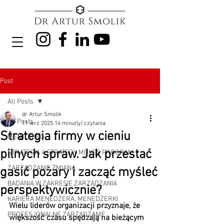
Post
All Posts
dr Artur Smolik
All Posts
11 wrz 2025
14 minut(y) czytania
Strategia firmy w cieniu
MENTORING
pilnych spraw. Jak przestać
STRATEGIA 4 STRATEGY MOVES PROGRAM
ZARZĄDZANIE ZMIANĄ
gasić pożary i zacząć myśleć
BADANIA W ZAKRESIE ZARZĄDZANIA
perspektywicznie?
KARIERA MENEDŻERA, MENEDŻERKI
Wielu liderów organizacji przyznaje, że 
PROFESJONALNE ZARZĄDZANIE
większość czasu spędzają na bieżącym 