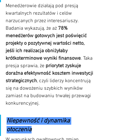
Menedżerowie działają pod presją 
kwartalnych rezultatów i celów 
narzucanych przez interesariuszy. 
Badania wykazują, że aż 
78% 
menedżerów gotowych jest poświęcić 
projekty o pozytywnej wartości netto, 
jeśli ich realizacja obniżyłaby 
krótkoterminowe wyniki finansowe
. Taka 
presja sprawia, że 
priorytet zyskuje 
doraźna efektywność kosztem inwestycji 
strategicznych
, czyli liderzy koncentrują 
się na dowożeniu szybkich wyników 
zamiast na budowaniu trwałej przewagi 
konkurencyjnej.
Niepewność i dynamika 
otoczenia
W warunkach gwałtownych zmian 