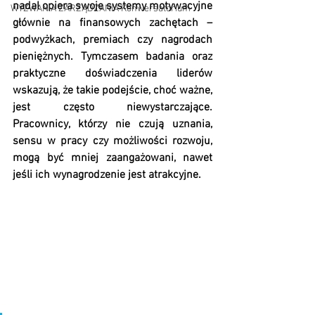
nadal opiera swoje systemy motywacyjne 
WYZWANIA ZARZĄDZANIA Konwersatorium
głównie na finansowych zachętach – 
podwyżkach, premiach czy nagrodach 
pieniężnych. Tymczasem badania oraz 
praktyczne doświadczenia liderów 
wskazują, że takie podejście, choć ważne, 
jest często niewystarczające. 
Pracownicy, którzy nie czują uznania, 
sensu w pracy czy możliwości rozwoju, 
mogą być mniej zaangażowani, nawet 
jeśli ich wynagrodzenie jest atrakcyjne.