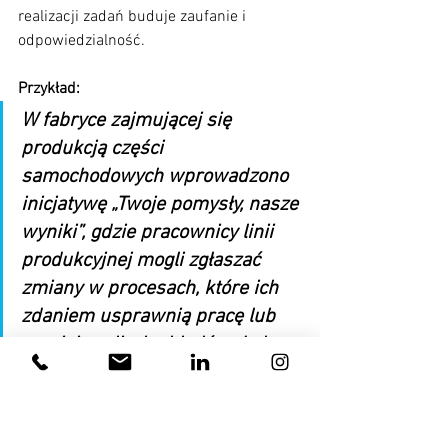
realizacji zadań buduje zaufanie i 
odpowiedzialność.
Przykład:
W fabryce zajmującej się 
produkcją części 
samochodowych wprowadzono 
inicjatywę „Twoje pomysły, nasze 
wyniki”, gdzie pracownicy linii 
produkcyjnej mogli zgłaszać 
zmiany w procesach, które ich 
zdaniem usprawnią pracę lub 
zmniejszą liczbę błędów. Jeden 
z zespołów zaproponował 
reorganizację układu maszyn, co 
skróciło czas przejść między 