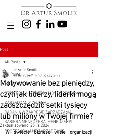
Post
All Posts
dr Artur Smolik
All Posts
22 lis 2024
9 minut(y) czytania
Motywowanie bez pieniędzy,
MENTORING
czyli jak liderzy, liderki mogą
STRATEGIA 4 STRATEGY MOVES PROGRAM
ZARZĄDZANIE ZMIANĄ
zaoszczędzić setki tysięcy
BADANIA W ZAKRESIE ZARZĄDZANIA
lub miliony w Twojej firmie?
KARIERA MENEDŻERA, MENEDŻERKI
Zaktualizowano:
25 lis 2024
PROFESJONALNE ZARZĄDZANIE
W świecie biznesu wiele organizacji 