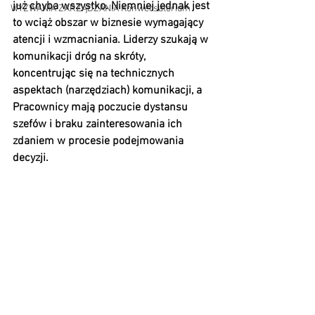
już chyba wszystko. Niemniej jednak jest 
WYZWANIA ZARZĄDZANIA Konwersatorium
to wciąż obszar w biznesie wymagający 
atencji i wzmacniania. Liderzy szukają w 
komunikacji dróg na skróty, 
koncentrując się na technicznych 
aspektach (narzędziach) komunikacji, a 
Pracownicy mają poczucie dystansu 
szefów i braku zainteresowania ich 
zdaniem w procesie podejmowania 
decyzji. 