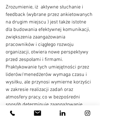
Zrozumienie, iż  aktywne słuchanie i 
feedback (wybrane przez ankietowanych 
na drugim miejscu ) jest także istotne 
dla budowania efektywnej komunikacji, 
zwiększenia zaangażowania 
pracowników i ciągłego rozwoju 
organizacji, otwiera nowe perspektywy 
przed zespołami i firmami. 
Praktykowanie tych umiejętności przez 
liderów/menedżerów wymaga czasu i 
wysiłku, ale przynosi wymierne korzyści 
w zakresie realizacji zadań oraz 
atmosfery pracy, co w bezpośredni 
sposób determinuje zaangażowanie 
Pracowników. Warto także nadmienić, że 
w zasadzie nie wymaga nakładów 
finansowych, a bardziej wzmacniania 
postaw i promowania wartości 