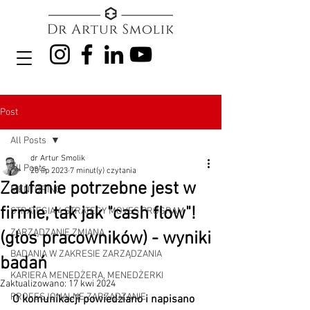
Post
All Posts
dr Artur Smolik
All Posts
20 lip 2023
7 minut(y) czytania
Zaufanie potrzebne jest w
MENTORING
firmie, tak jak "cash flow"!
STRATEGIA 4 STRATEGY MOVES PROGRAM
ZARZĄDZANIE ZMIANĄ
(głos pracowników) - wyniki
BADANIA W ZAKRESIE ZARZĄDZANIA
badań
KARIERA MENEDŻERA, MENEDŻERKI
Zaktualizowano:
17 kwi 2024
PROFESJONALNE ZARZĄDZANIE
O komunikacji powiedziano i napisano 