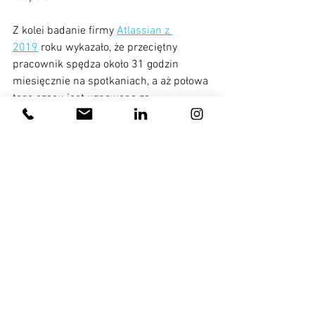
Z kolei badanie firmy 
Atlassian z 
2019
 roku wykazało, że przeciętny 
pracownik spędza około 31 godzin 
miesięcznie na spotkaniach, a aż połowa 
tego czasu jest uznawana za 
nieproduktywną. Co więcej, brak jasno 
zdefiniowanej agendy potrafi wydłużyć 
spotkania nawet o 50%, co w 
długoterminowej perspektywie oznacza 
poważne straty dla firmy – zarówno 
finansowe, jak i w postaci utraconej 
produktywności.