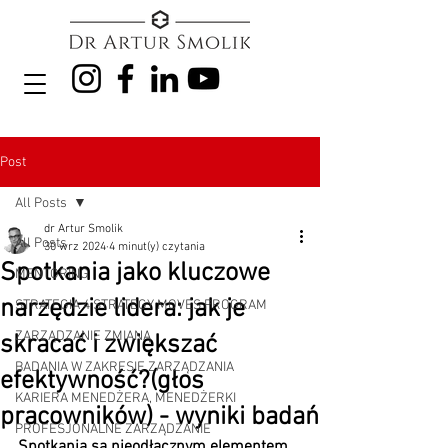
Post
All Posts
dr Artur Smolik
All Posts
30 wrz 2024
4 minut(y) czytania
Spotkania jako kluczowe
MENTORING
narzędzie lidera: jak je
STRATEGIA 4 STRATEGY MOVES PROGRAM
ZARZĄDZANIE ZMIANĄ
skracać i zwiększać
BADANIA W ZAKRESIE ZARZĄDZANIA
efektywność?(głos
KARIERA MENEDŻERA, MENEDŻERKI
pracowników) - wyniki badań
PROFESJONALNE ZARZĄDZANIE
Spotkania są nieodłącznym elementem 